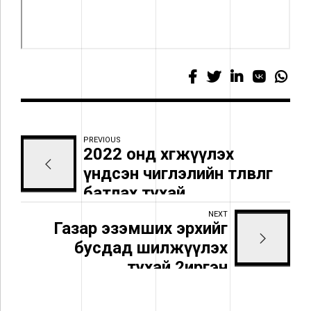
PREVIOUS
2022 онд хөгжүүлэх
үндсэн чиглэлийн төлөвлөгөө
батлах тухай
NEXT
Газар эзэмших эрхийг
бусдад шилжүүлэх
тухай 2иргэн