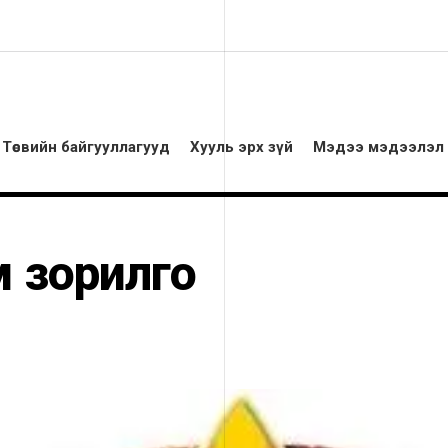
Төсвийн байгууллагууд
Хууль эрх зүй
Мэдээ мэдээлэл
м зорилго