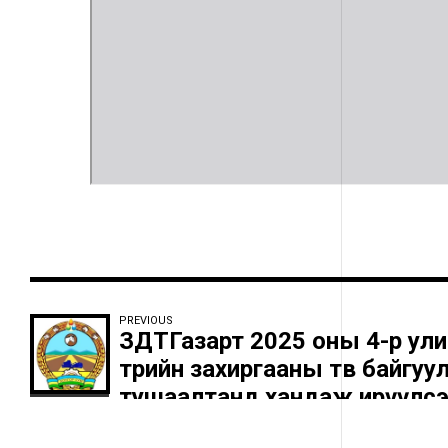
PREVIOUS
ЗДТГазарт 2025 оны 4-р ул
төрийн захиргааны төв байгуу
тушаалтанд хандаж ирүүлсэн 
шийдвэрлэлтийн байдал