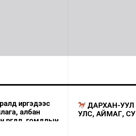
иралд иргэдээс
ДАРХАН-УУЛ
ллага, албан
УЛС, АЙМАГ, 
өргөдөл, гомдлын