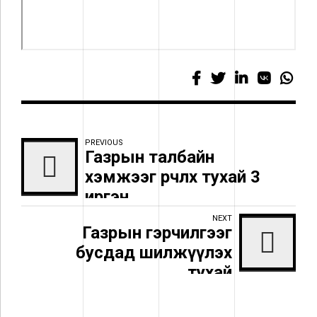
PREVIOUS
Газрын талбайн
хэмжээг өөрчлөх тухай 3
иргэн
NEXT
Газрын гэрчилгээг
бусдад шилжүүлэх
тухай