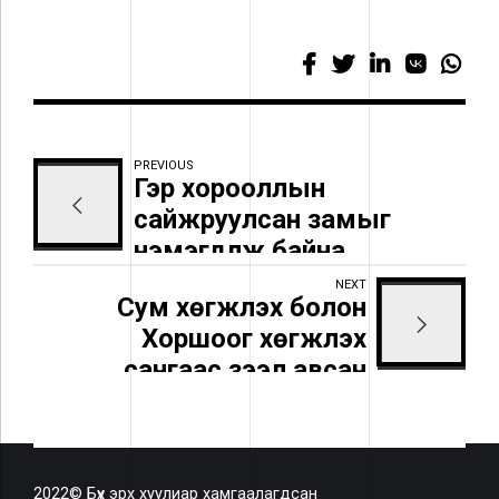
PREVIOUS
Гэр хорооллын
сайжруулсан замыг
нэмэгдүүлж байна
NEXT
Сум хөгжүүлэх болон
Хоршоог хөгжүүлэх
сангаас зээл авсан
зээлдэгч нарын
мэдээлэл
2022© Бүх эрх хуулиар хамгаалагдсан