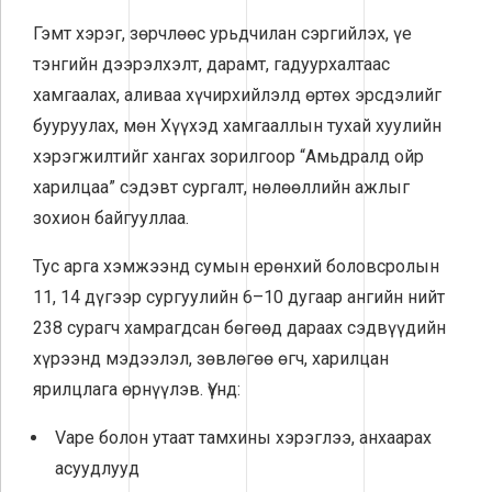
Гэмт хэрэг, зөрчлөөс урьдчилан сэргийлэх, үе
тэнгийн дээрэлхэлт, дарамт, гадуурхалтаас
хамгаалах, аливаа хүчирхийлэлд өртөх эрсдэлийг
бууруулах, мөн Хүүхэд хамгааллын тухай хуулийн
хэрэгжилтийг хангах зорилгоор “Амьдралд ойр
харилцаа” сэдэвт сургалт, нөлөөллийн ажлыг
зохион байгууллаа.
Тус арга хэмжээнд сумын ерөнхий боловсролын
11, 14 дүгээр сургуулийн 6–10 дугаар ангийн нийт
238 сурагч хамрагдсан бөгөөд дараах сэдвүүдийн
хүрээнд мэдээлэл, зөвлөгөө өгч, харилцан
ярилцлага өрнүүлэв. Үүнд:
Vape болон утаат тамхины хэрэглээ, анхаарах
асуудлууд