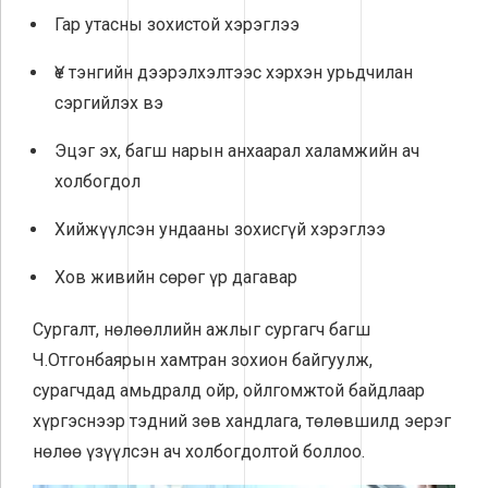
Гар утасны зохистой хэрэглээ
Үе тэнгийн дээрэлхэлтээс хэрхэн урьдчилан
сэргийлэх вэ
Эцэг эх, багш нарын анхаарал халамжийн ач
холбогдол
Хийжүүлсэн ундааны зохисгүй хэрэглээ
Хов живийн сөрөг үр дагавар
Сургалт, нөлөөллийн ажлыг сургагч багш
Ч.Отгонбаярын хамтран зохион байгуулж,
сурагчдад амьдралд ойр, ойлгомжтой байдлаар
хүргэснээр тэдний зөв хандлага, төлөвшилд эерэг
нөлөө үзүүлсэн ач холбогдолтой боллоо.