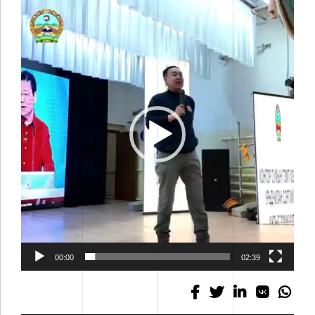
Видео
тоглуулагч
00:00
02:39