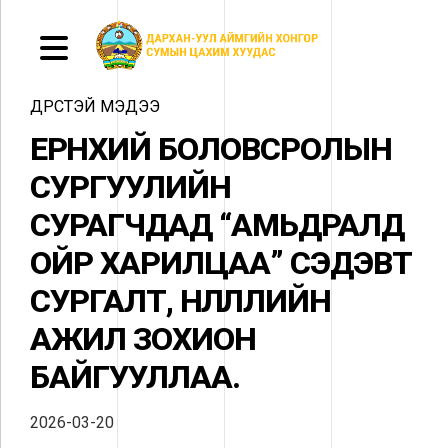
ДҮРСТЭЙ МЭДЭЭ
ЕРӨНХИЙ БОЛОВСРОЛЫН
СУРГУУЛИЙН
СУРАГЧДАД “АМЬДРАЛД
ОЙР ХАРИЛЦАА” СЭДЭВТ
СУРГАЛТ, НӨЛӨӨЛЛИЙН
АЖИЛ ЗОХИОН
БАЙГУУЛЛАА.
2026-03-20