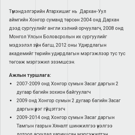
Түмэндэлгэрийн Атархишиг нь Дархан-Уул
аймгийн Хонгор суманд төрсөн 2004 онд Дархан
дээд сургуулийг англи хэлний орчуулагч, 2008 онд
Монгол Улсын Боловсролын их сургуулийг
мэдээлэл зүйн багш, 2012 оны Удирдлагын
академийг төрийн удирдлагын мэргэжлээр тус тус
төгсөж мэргэжил эзэмшсэн.
Ажлын туршлага:
2007-2009 онд Хонгор сумын Засаг даргын 2
дугаар багийн зохион байгуулагч
2009 онд Хонгор сумын 2 дугаар багийн Засаг
даргын үүрэг гүйцэтгэгч
2009-2014 онд Хонгор сумын Засаг даргын
Тамгын газрын Хяналт шинжилгээ үнэлгээ
дотоод асуудал хариуцсан мэргэжилтэн