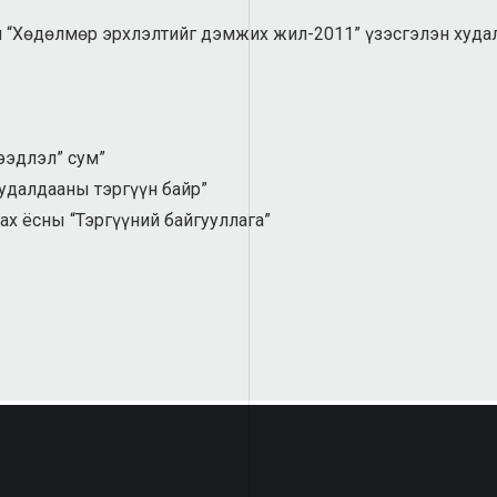
ан “Хөдөлмөр эрхлэлтийг дэмжих жил-2011” үзэсгэлэн худ
ээдлэл” сум”
удалдааны тэргүүн байр”
ах ёсны “Тэргүүний байгууллага”