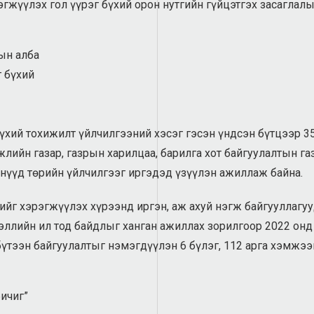
эгжүүлэх гол үүрэг бүхий орон нутгийн гүйцэтгэх засаглал
ын алба
г бүхий
үхий тохижилт үйлчилгээний хэсэг гэсэн үндсэн бүтцээр 35
лийн газар, газрын харилцаа, барилга хот байгуулалтын г
тнүүд төрийн үйлчилгээг иргэдэд үзүүлэн ажиллаж байна.
рийг хэрэгжүүлэх хүрээнд иргэн, аж ахуй нэгж байгууллаг
ллийн ил тод байдлыг ханган ажиллах зорилгоор 2022 онд
бүтээн байгуулалтыг нэмэгдүүлэн 6 бүлэг, 112 арга хэмжэ
ичиг”