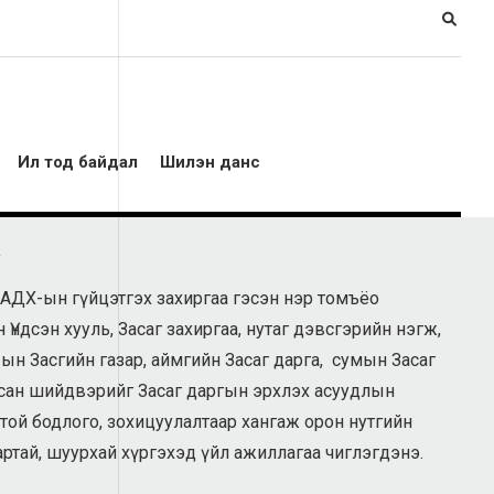
Ил тод байдал
Шилэн данс
а
АДХ-ын гүйцэтгэх захиргаа гэсэн нэр томъёо
ндсэн хууль, Засаг захиргаа, нутаг дэвсгэрийн нэгж,
ын Засгийн газар, аймгийн Засаг дарга, сумын Засаг
асан шийдвэрийг Засаг даргын эрхлэх асуудлын
той бодлого, зохицуулалтаар хангаж орон нутгийн
артай, шуурхай хүргэхэд үйл ажиллагаа чиглэгдэнэ.