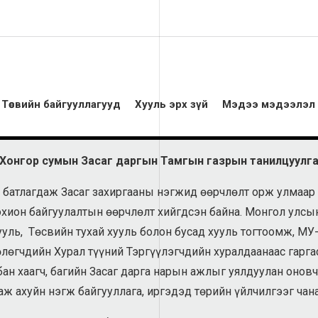
Төсвийн байгууллагууд
Хууль эрх зүй
Мэдээ мэдээлэл
Хонгор сумын Засаг даргын Тамгын газрын танилцуулг
 батлагдаж Засаг захиргааны нэгжид өөрчлөлт орж улмаар 
хион байгуулалтын өөрчлөлт хийгдсэн байна. Монгол улсын Ү
ууль, Төсвийн тухай хууль болон бусад хууль тогтоомж, МУ-
лөгчдийн Хурал түүний Тэргүүлэгчдийн хуралдаанаас гарг
ан хаагч, багийн Засаг дарга нарын ажлыг уялдуулан оновч
аж ахуйн нэгж байгууллага, иргэдэд төрийн үйлчилгээг чан