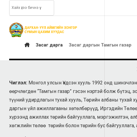
Засаг дарга
Засаг даргын Тамгын газар
Чиглэл:
Монгол улсын Үндсэн хууль 1992 онд шинэчлэн
өөрчлөгдөн “Тамгын газар” гэсэн нэртэй болж бүтэц, зо
түүний удирдлагын тухай хууль, Төрийн албаны тухай х
даргын үйл ажиллагааны хөтөлбөрүүд, Иргэдийн Төлөө
хүрээнд ажиллах төрийн байгууллага, мэргэжилтэн, алб
хөгжлийн төлөө төрийн болон төрийн бус байгууллага, 