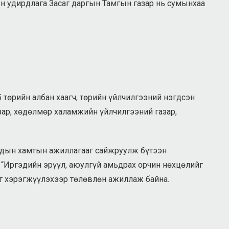
ын удирдлага Засаг даргын Тамгын газар нь сумынхаа
 төрийн албан хаагч, төрийн үйлчилгээний нэгдсэн
азар, хөдөлмөр халамжийн үйлчилгээний газар,
уудын хамтын ажиллагааг сайжруулж бүтээн
 “Иргэдийн эрүүл, аюулгүй амьдрах орчин нөхцөлийг
эг хэрэгжүүлэхээр төлөвлөн ажиллаж байна.