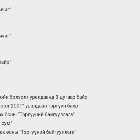
ичиг”
ичиг”
байр”
йн болзолт уралдаанд 3 дугаар байр
жээл-2001” уралдаан тэргүүн байр
х ёсны “Тэргүүний байгууллага”
 сум”
ах ёсны “Тэргүүний байгууллага”