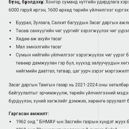
Бүтэц, бүрэлдэхүүн:
Хонгор суманд нутгийн удирдлага хэр
6000 гаруй иргэн, 1600 өрхөд төрийн үйлчилгээг хүргэх
Буурал, Зулзага, Салхит багуудын Засаг даргын ажл
Төсөв санхүүгийн чиг үүргийг хэрэгжүүлэх чиг үүрэ
Хөдөө аж ахуйн тасаг
Мал эмнэлгийн тасаг
Сумын нийтийн үйлчилгээг хэрэгжүүлэх чиг үүрэг б
төвөөр дамжуулан гэр бүл, хүүхэд залуучуудын хөгж
нийгмийн даатгал, татвар, цаг уурч зэрэг мэргэжил
Засаг даргын Тамгын газар нь 2021-2024 оны хөтөлбө
байгуулалтыг эрчимжүүлж, төрийн үйлчилгээний мэдээ
бүрдүүлэн, хүний хөгжлийг дэмжих, хөрөнгө оруулалт 
Гаргасан амжилт:
1962 онд “ БНМАУ-ын Засгийн газрын хүндэт жуух б