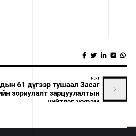
NEXT
йдын 61 дүгээр тушаал Засаг
өнгийн зориулалт зарцуулалтын
нийтлэг журам