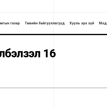
амгын газар
Төсвийн байгууллагууд
Хууль эрх зүй
Мэд
элбэлзэл 16