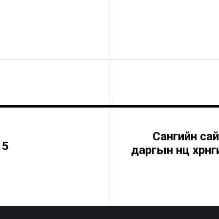
Сангийн са
15
даргын нөөц хөр