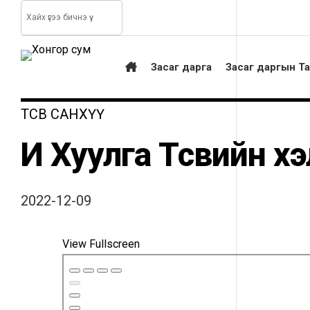
Засаг дарга
Засаг даргын Т
ТӨСӨВ САНХҮҮ
И Хуулга Төсвийн х
2022-12-09
View Fullscreen