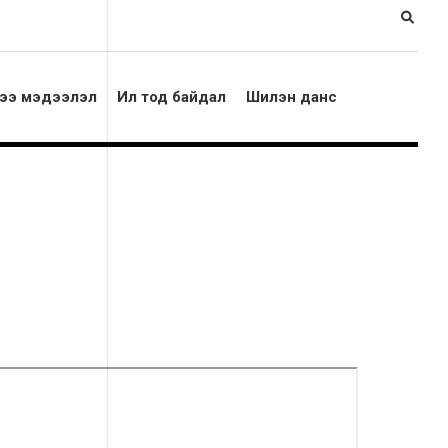
ээ мэдээлэл
Ил тод байдал
Шилэн данс