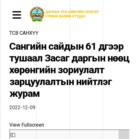
ТӨСӨВ САНХҮҮ
Сангийн сайдын 61 дүгээр
тушаал Засаг даргын нөөц
хөрөнгийн зориулалт
зарцуулалтын нийтлэг
журам
2022-12-09
View Fullscreen