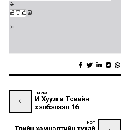
PREVIOUS
И Хуулга Төсвийн
хэлбэлзэл 16
NEXT
Төрийн хэмнэлтийн тухай