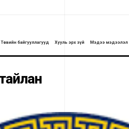
Төсвийн байгууллагууд
Хууль эрх зүй
Мэдээ мэдээлэл
 тайлан