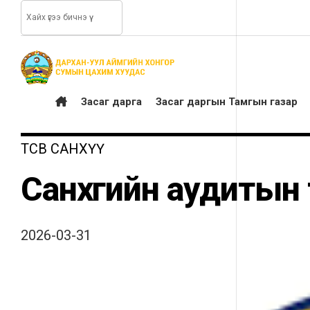
Засаг дарга
Засаг даргын Тамгын газар
ТӨСӨВ САНХҮҮ
Санхүүгийн аудитын
2026-03-31