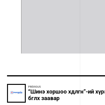
PREVIOUS
“Шинэ хоршоо хөдөлгөөн”-ий х
бөглөх заавар