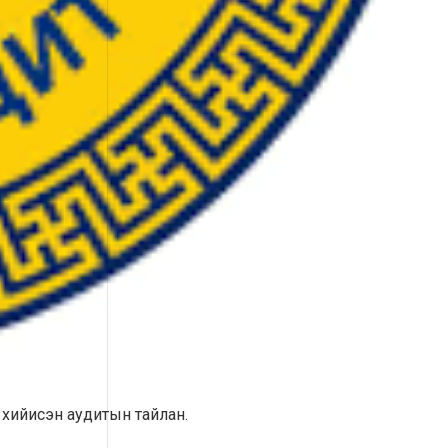
 хийисэн аудитын тайлан.