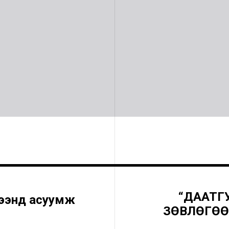
“ДААТГ
үрээнд асуумж
ЗӨВЛӨГӨӨ