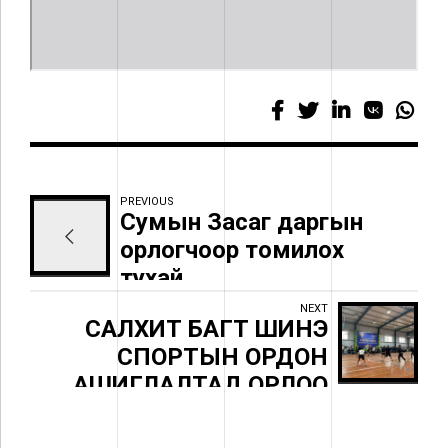
PREVIOUS
Сумын Засаг даргын
орлогчоор томилох
тухай
NEXT
САЛХИТ БАГТ ШИНЭ
СПОРТЫН ОРДОН
АШИГЛАЛТАД ОРЛОО