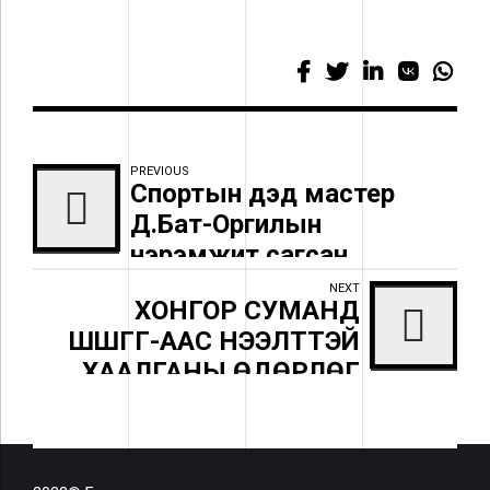
PREVIOUS
Спортын дэд мастер
Д.Бат-Оргилын
нэрэмжит сагсан
бөмбөгийн тэмцээн болно
NEXT
ХОНГОР СУМАНД
ШШГГ-ААС НЭЭЛТТЭЙ
ХААЛГАНЫ ӨДӨРЛӨГ
ЗОХИОН БАЙГУУЛЛАА