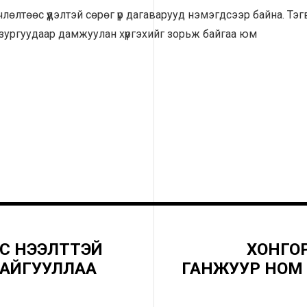
члөлтөөс үүдэлтэй сөрөг үр дагаварууд нэмэгдсээр байна. Т
х зургуудаар дамжуулан хүргэхийг зорьж байгаа юм
С НЭЭЛТТЭЙ
ХОНГО
 БАЙГУУЛЛАА
ГАНЖУУР НОМ 