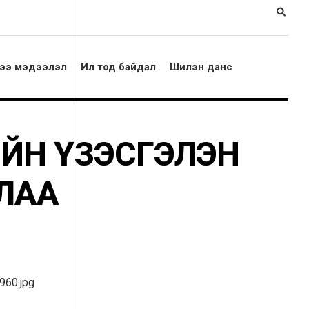
ээ мэдээлэл
Ил тод байдал
Шилэн данс
ГИЙН ҮЗЭСГЭЛЭН
ЛАА