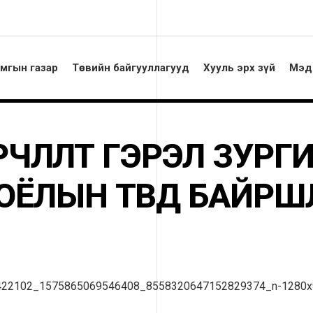
амгын газар
Төсвийн байгууллагууд
Хууль эрх зүй
Мэд
ӨРЧЛӨЛТ ГЭРЭЛ ЗУР
ОЁЛЫН ТӨВД БАЙРШ