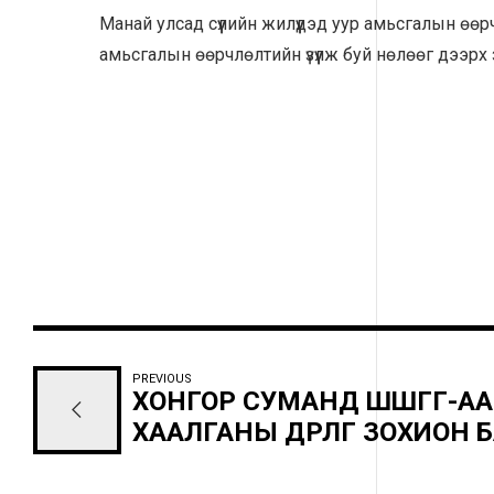
Манай улсад сүүлийн жилүүдэд уур амьсгалын өөр
амьсгалын өөрчлөлтийн үзүүлж буй нөлөөг дээр
PREVIOUS
ХОНГОР СУМАНД ШШГГ-АА
ХААЛГАНЫ ӨДӨРЛӨГ ЗОХИОН