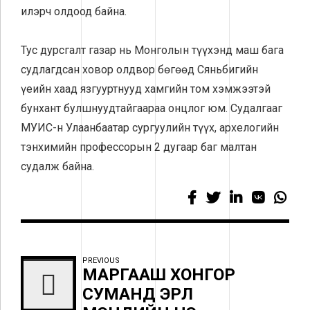
илэрч олдоод байна.
Тус дурсгалт газар нь Монголын түүхэнд маш бага
судлагдсан ховор олдвор бөгөөд Сяньбигийн
үеийн хаад язгууртнууд хамгийн том хэмжээтэй
бунхант булшнуудтайгаараа онцлог юм. Судалгааг
МУИС-н Улаанбаатар сургуулийн түүх, архелогийн
тэнхимийн профессорын 2 дугаар баг малтан
судалж байна.
PREVIOUS
МАРГААШ ХОНГОР
СУМАНД ЭРҮҮЛ