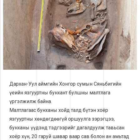
Дархан-Уул аймгийн Хонгор сумын Сяньбигийн
үеийн язгууртны бунхант булшны малтлага
үргэлжилж байна.
Малтлагаас бунханы хойд талд бүтэн хоёр
язгууртны хөндөгдөөгүй оршуулга зэрэгцээ,
бунханы үүдэнд тэдгээрийг дагалдуулж тавьсан
хоёр хүн, 20 гаруй шавар ваар сав болон ан амьтад