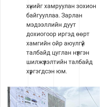
хүнийг хамруулан зохион
байгууллаа. Зарлан
мэдээллийн дуут
дохиогоор иргэд өөрт
хамгийн ойр аюулгүй
талбайд цуглан нүүлгэн
шилжүүлэлтийн талбайд
хүргэгдсэн юм.