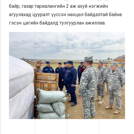
байр, газар тариалангийн 2 аж ахуй нэгжийн
агуулахад цууралт үүссэн нөхцөл байдалтай байна
гэсэн цагийн байдалд тулгуурлан ажиллав.