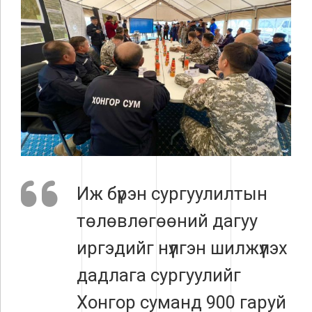
Иж бүрэн сургуулилтын
төлөвлөгөөний дагуу
иргэдийг нүүлгэн шилжүүлэх
дадлага сургуулийг
Хонгор суманд 900 гаруй