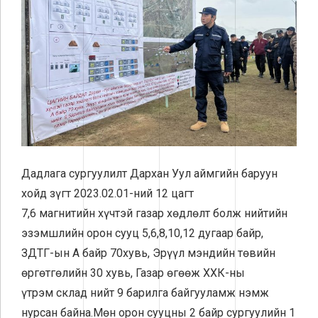
Дадлага сургуулилт Дархан Уул аймгийн баруун
хойд зүгт 2023.02.01-ний 12 цагт
7,6
магнитийн
хүчтэй газар хөдлөлт болж нийтийн
эзэмшлийн орон сууц 5,6,8,10,12 дугаар байр,
ЗДТГ-ын А байр 70хувь, Эрүүл мэндийн төвийн
өргөтгөлийн 30 хувь, Газар өгөөж ХХК-ны
үтрэм
склад
нийт 9 барилга байгууламж нэмж
нурсан байна.Мөн орон сууцны 2 байр сургуулийн 1