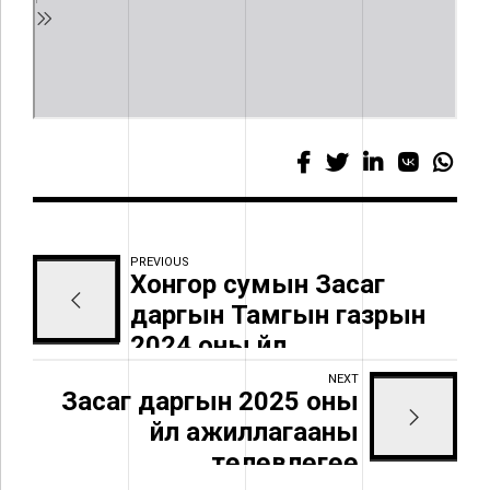
PREVIOUS
Хонгор сумын Засаг
даргын Тамгын газрын
2024 оны үйл
ажиллагааны тайлан
NEXT
Засаг даргын 2025 оны
үйл ажиллагааны
төлөвлөгөө