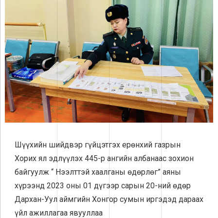
Шүүхийн шийдвэр гүйцэтгэх ерөнхий газрын
Хорих ял эдлүүлэх 445-р ангийн албанаас зохион
байгуулж “ Нээлттэй хаалганы өдөрлөг” аяны
хүрээнд 2023 оны 01 дүгээр сарын 20-ний өдөр
Дархан-Уул аймгийн Хонгор сумын иргэдэд дараах
үйл ажиллагаа явууллаа