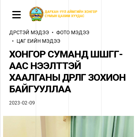
ДҮРСТЭЙ МЭДЭЭ
ФОТО МЭДЭЭ
ЦАГ ҮЕИЙН МЭДЭЭ
ХОНГОР СУМАНД ШШГГ-
ААС НЭЭЛТТЭЙ
ХААЛГАНЫ ӨДӨРЛӨГ ЗОХИОН
БАЙГУУЛЛАА
2023-02-09