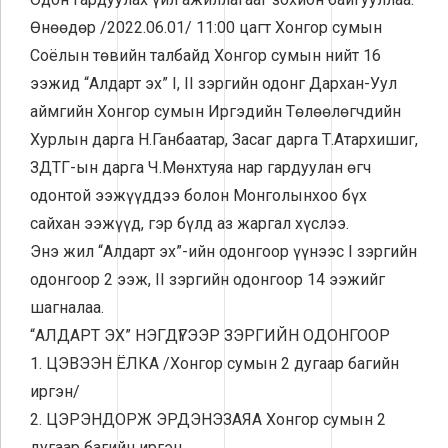
Өнөөдөр /2022.06.01/ 11:00 цагт Хонгор сумын
Соёлын төвийн талбайд Хонгор сумын нийт 16
ээжид “Алдарт эх” I, II зэргийн одонг Дархан-Уул
аймгийн Хонгор сумын Иргэдийн Төлөөлөгчдийн
Хурлын дарга Н.Ганбаатар, Засаг дарга Т.Атархишиг,
ЗДТГ-ын дарга Ч.Мөнхтуяа нар гардуулан өгч
одонтой ээжүүддээ болон Монголынхоо бүх
сайхан ээжүүд, гэр бүлд аз жаргал хүслээ.
Энэ жил “Алдарт эх”-ийн одонгоор үүнээс I зэргийн
одонгоор 2 ээж, II зэргийн одонгоор 14 ээжийг
шагналаа.
“АЛДАРТ ЭХ” НЭГДҮГЭЭР ЗЭРГИЙН ОДОНГООР
1. ЦЭВЭЭН ЁЛКА /Хонгор сумын 2 дугаар багийн
иргэн/
2. ЦЭРЭНДОРЖ ЭРДЭНЭЗАЯА Хонгор сумын 2
дугаар багийн иргэн