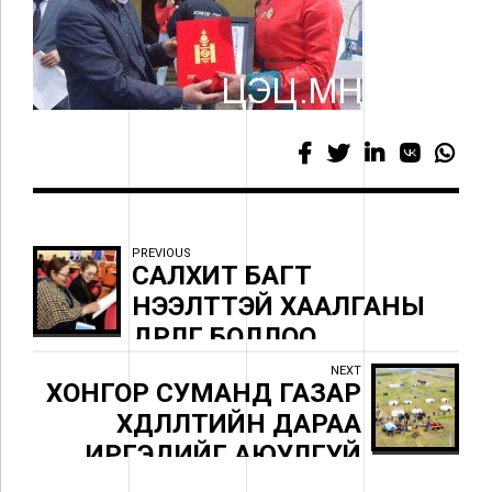
PREVIOUS
САЛХИТ БАГТ
НЭЭЛТТЭЙ ХААЛГАНЫ
ӨДӨРЛӨГ БОЛЛОО
NEXT
ХОНГОР СУМАНД ГАЗАР
ХӨДЛӨЛТИЙН ДАРАА
ИРГЭДИЙГ АЮУЛГҮЙ
ТАЛБАЙД НҮҮЛГЭН