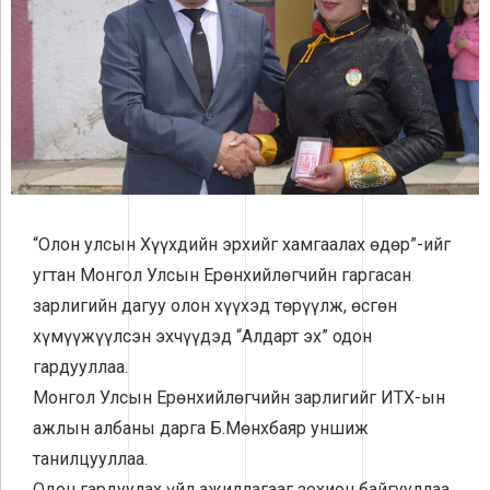
“Олон улсын Хүүхдийн эрхийг хамгаалах өдөр”-ийг
угтан Монгол Улсын Ерөнхийлөгчийн гаргасан
зарлигийн дагуу олон хүүхэд төрүүлж, өсгөн
хүмүүжүүлсэн эхчүүдэд “Алдарт эх” одон
гардууллаа.
Монгол Улсын Ерөнхийлөгчийн зарлигийг ИТХ-ын
ажлын албаны дарга Б.Мөнхбаяр уншиж
танилцууллаа.
Одон гардуулах үйл ажиллагааг зохион байгууллаа.