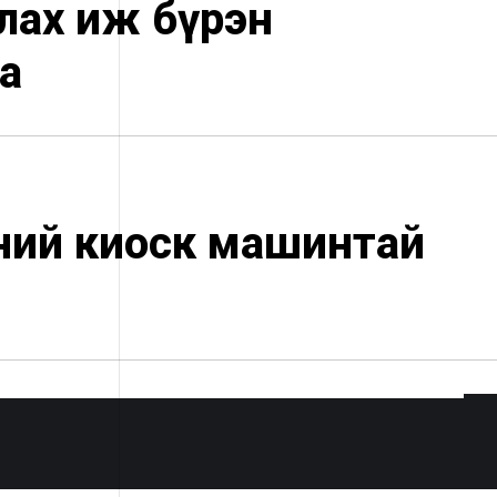
лах иж бүрэн
а
эний киоск машинтай