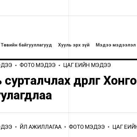
Төсвийн байгууллагууд
Хууль эрх зүй
Мэдээ мэдээлэл
ЭДЭЭ
ФОТО МЭДЭЭ
ЦАГ ҮЕИЙН МЭДЭЭ
 сурталчлах өдөрлөг Хон
уулагдлаа
ЭДЭЭ
ҮЙЛ АЖИЛЛАГАА
ФОТО МЭДЭЭ
ЦАГ ҮЕИ