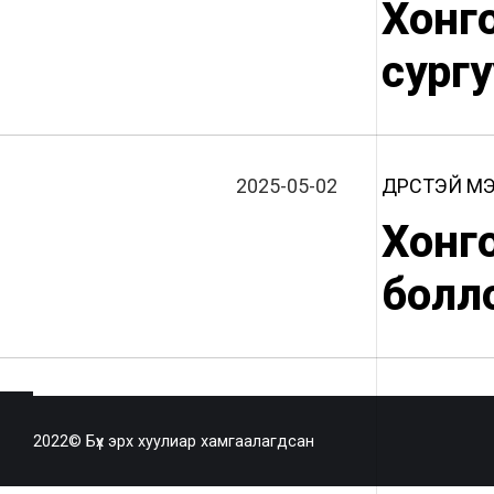
Хонг
сургу
2025-05-02
ДҮРСТЭЙ М
Хонг
болл
2022© Бүх эрх хуулиар хамгаалагдсан