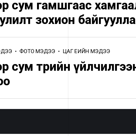
ор сум гамшгаас хамгаа
улилт зохион байгуулла
ЭДЭЭ
ФОТО МЭДЭЭ
ЦАГ ҮЕИЙН МЭДЭЭ
ор сум төрийн үйлчилгэ
оо