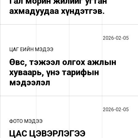
Гал морин жилийг угтан
ахмадуудаа хүндэтгэв.
2026-02-05
ЦАГ ҮЕИЙН МЭДЭЭ
Өвс, тэжээл олгох ажлын
хуваарь, үнэ тарифын
мэдээлэл
2026-02-05
ФОТО МЭДЭЭ
ЦАС ЦЭВЭРЛЭГЭЭ