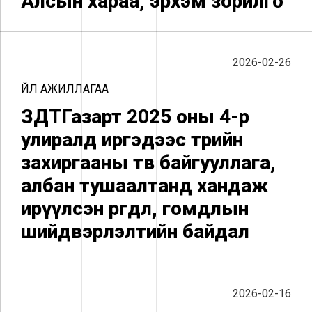
Алсын хараа, эрхэм зорилго
2026-02-26
ҮЙЛ АЖИЛЛАГАА
ЗДТГазарт 2025 оны 4-р
улиралд иргэдээс төрийн
захиргааны төв байгууллага,
албан тушаалтанд хандаж
ирүүлсэн өргөдөл, гомдлын
шийдвэрлэлтийн байдал
2026-02-16