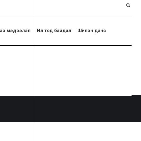
ээ мэдээлэл
Ил тод байдал
Шилэн данс