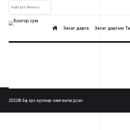
Засаг дарга
Засаг даргын Т
2025-11-25
СТАТИСТИ
Стат
2022© Бүх эрх хуулиар хамгаалагдсан