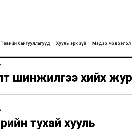
Төсвийн байгууллагууд
Хууль эрх зүй
Мэдээ мэдээлэл
Ц
лт шинжилгээ хийх жу
Ц
мөрийн тухай хууль