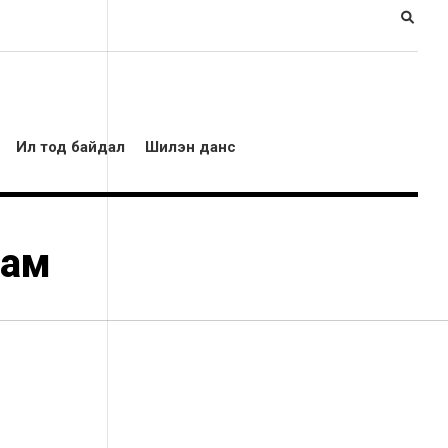
Ил тод байдал
Шилэн данс
рам