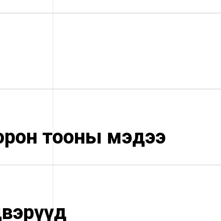
орон тооны мэдээ
двэрүүд