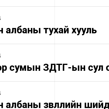
Ц
н албаны тухай хууль
Ц
ор сумын ЗДТГ-ын сул 
Ц
н албаны зөвлөлийн ший