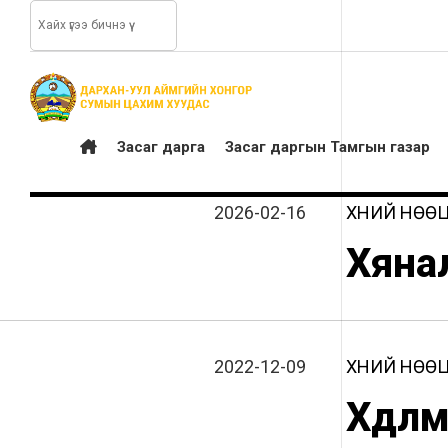
Засаг дарга
Засаг даргын Тамгын газар
2026-02-16
ХҮНИЙ НӨӨ
Хяна
2022-12-09
ХҮНИЙ НӨӨ
Хөдөл