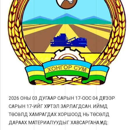
2026 ОНЫ 03 ДУГААР САРЫН 17-ООС 04 ДҮГЭЭР
САРЫН 17-ИЙГ ХҮРТЭЛ ЗАРЛАГДСАН. ИЙМД
ТӨСӨЛД ХАМРАГДАХ ХОРШООД НЬ ТӨСӨЛД
ДАРААХ МАТЕРИАЛУУДЫГ ХАВСАРГАНА.ҮҮНД: