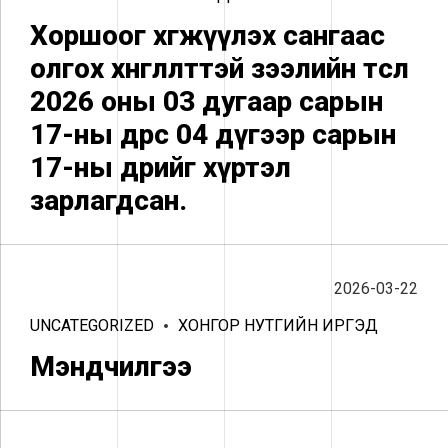
Хоршоог хөгжүүлэх сангаас
олгох хөнгөлөлттэй зээлийн төсөл
2026 оны 03 дугаар сарын
17-ны өдрөөс 04 дүгээр сарын
17-ны өдрийг хүртэл
зарлагдсан.
2026-03-22
UNCATEGORIZED
ХОНГОР НУТГИЙН ИРГЭД
Мэндчилгээ