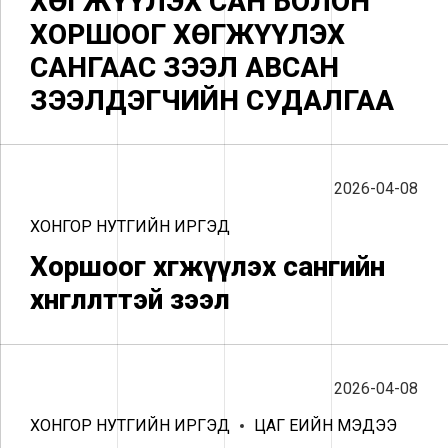
ХӨГЖҮҮЛЭХ САН БОЛОН
ХОРШООГ ХӨГЖҮҮЛЭХ
САНГААС ЗЭЭЛ АВСАН
ЗЭЭЛДЭГЧИЙН СУДАЛГАА
2026-04-08
ХОНГОР НУТГИЙН ИРГЭД
Хоршоог хөгжүүлэх сангийн
хөнгөлөлттэй зээл
2026-04-08
ХОНГОР НУТГИЙН ИРГЭД
ЦАГ ҮЕИЙН МЭДЭЭ